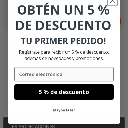
OBTÉN UN 5 %
Desde
DE DESCUENTO
9,
€
04
TU PRIMER PEDIDO!
Bixolon 800294-305BIX etiquetas
compatibles
Regístrate para recibir un 5 % de descuento,
102mm x 76mm
además de novedades y promociones.
Transferencia térmica (eco)
Adhesivo permanente
Email
930 etiquetas
Núcleo de 25mm
5 % de descuento
Maybe later
ESPECIFICACIONES