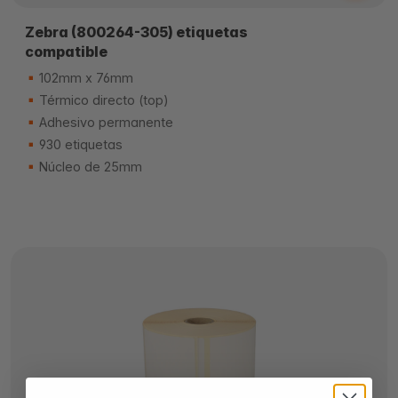
Zebra (800264-305) etiquetas
compatible
102mm x 76mm
Térmico directo (top)
Adhesivo permanente
930 etiquetas
Núcleo de 25mm